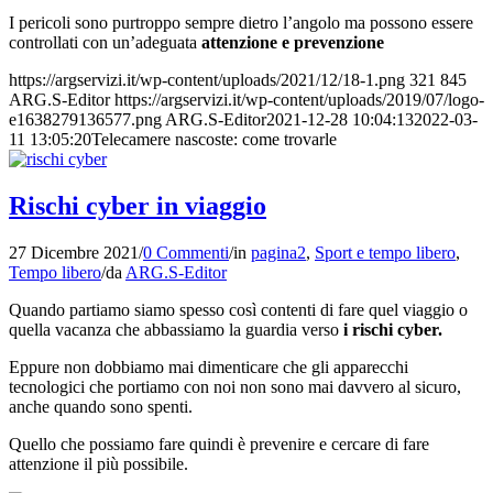
I pericoli sono purtroppo sempre dietro l’angolo ma possono essere
controllati con un’adeguata
attenzione e prevenzione
https://argservizi.it/wp-content/uploads/2021/12/18-1.png
321
845
ARG.S-Editor
https://argservizi.it/wp-content/uploads/2019/07/logo-
e1638279136577.png
ARG.S-Editor
2021-12-28 10:04:13
2022-03-
11 13:05:20
Telecamere nascoste: come trovarle
Rischi cyber in viaggio
27 Dicembre 2021
/
0 Commenti
/
in
pagina2
,
Sport e tempo libero
,
Tempo libero
/
da
ARG.S-Editor
Quando partiamo siamo spesso così contenti di fare quel viaggio o
quella vacanza che abbassiamo la guardia verso
i rischi cyber.
Eppure non dobbiamo mai dimenticare che gli apparecchi
tecnologici che portiamo con noi non sono mai davvero al sicuro,
anche quando sono spenti.
Quello che possiamo fare quindi è prevenire e cercare di fare
attenzione il più possibile.