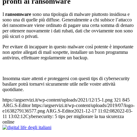
pronti ai ransomware
I
ransomware
sono una tipologia di malware piuttosto insidiosa e
sono una di quelle più diffuse. Generalmente a chi subisce l’attacco
dei ransomware viene ordinato di pagare una certa somma di denaro
per ottenere nuovamente i dati rubati, dati che ovviamente non sono
più sicuri o privati.
Per evitare di incappare in questo malware così potente è importante
non aprire allegati di mail sospette, installare un buon programma
antivirus, effettuare regolarmente un backup.
Insomma stare attenti e proteggersi con questi tips di cybersecurity
basilare potrà tornarvi sicuramente utile nelle vostre attività
quotidiane.
https://argservizi.it/wp-content/uploads/2021/12/15-1.png
321
845
ARG.S-Editor
https://argservizi.it/wp-content/uploads/2019/07/logo-
e1638279136577.png
ARG.S-Editor
2021-12-17 11:02:08
2022-03-
11 13:02:12
Cybersecurity: 5 tips per migliorare la tua sicurezza
online