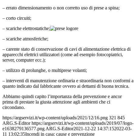
– errato dimensionamento o non corretto uso di prese a spina;
– corto circuiti;
– scariche elettrostatiche;
– scariche atmosferiche;
– carente stato di conservazione di cavi di alimentazione elettrica di
apparecchi elettrici utilizzatori (come ad esempio fotocopiatrici,
server, computer ecc.);
– utilizzo di prolunghe, o multiprese volanti;
– interventi di manutenzione ordinaria e straordinaria non conformi a
quanto indicato dal fabbricante ovvero ai dettami di buona tecnica.
Abbiamo quindi capito l’importanza della prevenzione e ancor
prima di prestare la giusta attenzione agli ambienti che ci
circondano.
https://argservizi.it/wp-content/uploads/2021/12/16.png
321
845
ARG.S-Editor
https://argservizi.it/wp-content/uploads/2019/07/logo-
e1638279136577.png
ARG.S-Editor
2021-12-22 14:37:15
2022-03-
11 13:02:35
Incendi in casa: cause e prevenzione