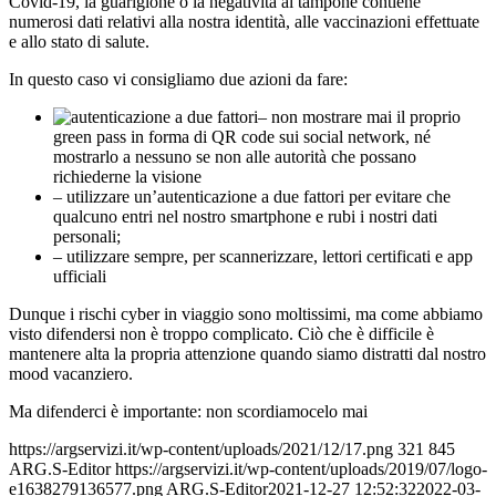
Covid-19, la guarigione o la negatività al tampone contiene
numerosi dati relativi alla nostra identità, alle vaccinazioni effettuate
e allo stato di salute.
In questo caso vi consigliamo due azioni da fare:
– non mostrare mai il proprio
green pass in forma di QR code sui social network, né
mostrarlo a nessuno se non alle autorità che possano
richiederne la visione
– utilizzare un’autenticazione a due fattori per evitare che
qualcuno entri nel nostro smartphone e rubi i nostri dati
personali;
– utilizzare sempre, per scannerizzare, lettori certificati e app
ufficiali
Dunque i rischi cyber in viaggio sono moltissimi, ma come abbiamo
visto difendersi non è troppo complicato. Ciò che è difficile è
mantenere alta la propria attenzione quando siamo distratti dal nostro
mood vacanziero.
Ma difenderci è importante: non scordiamocelo mai
https://argservizi.it/wp-content/uploads/2021/12/17.png
321
845
ARG.S-Editor
https://argservizi.it/wp-content/uploads/2019/07/logo-
e1638279136577.png
ARG.S-Editor
2021-12-27 12:52:32
2022-03-