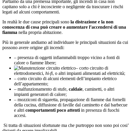
Partiamo da una premessa importante, gli incendi in casa non
capitano solo a chi è incosciente o negligente da trascurare i rischi
legati ad alcuni comportamenti.
In realtà le due cause principali sono
la distrazione e la non
conoscenza di cosa può creare o aumentare l’accendersi di una
fiamma
nella propria abitazione.
Più in generale andiamo ad individuare le principali situazioni da cui
possono avere origine gli incendi:
– presenza di oggetti infiammabili troppo vicino a fonti di
calore o fiamme libere;
– corto circuito di
elettrodomestici,
hi-fi
, o altri impianti alimentati ad elettricità;
– corto circuito di alcuni elementi dell’impianto elettrico
dell’appartamento;
– malfunzionamento di stufe,
caldaie
, caminetti, o altri
impianti generatori di calore;
– mozziconi di sigaretta, propagazione di fiamme dai fornelli
della cucina, diffusione di faville dal caminetto e dal barbecue
e altri
comportamenti poco attenti
in presenza di fuochi
accesi.
Si tratta di situazioni sfortunate ma che purtroppo non sono poi cosi’
distanti da essere irrealizzabili.