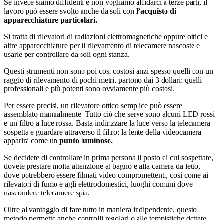
Se invece siamo diffidenti e non vogliamo affidarci a terze parti, il
lavoro può essere svolto anche da soli con
l’acquisto di
apparecchiature particolari.
Si tratta di rilevatori di radiazioni elettromagnetiche oppure ottici e
altre apparecchiature per il rilevamento di telecamere nascoste e
usarle per controllare da soli ogni stanza.
Questi strumenti non sono poi così costosi anzi spesso quelli con un
raggio di rilevamento di pochi metri, partono dai 3 dollari; quelli
professionali e più potenti sono ovviamente più costosi.
Per essere precisi, un rilevatore ottico semplice può essere
assemblato manualmente. Tutto ciò che serve sono alcuni LED rossi
e un filtro a luce rossa. Basta indirizzare la luce verso la telecamera
sospetta e guardare attraverso il filtro: la lente della videocamera
apparirà come un
punto luminoso.
Se decidete di controllare in prima persona il posto di cui sospettate,
dovete prestare molta attenzione al bagno e alla camera da letto,
dove potrebbero essere filmati video compromettenti, così come ai
rilevatori di fumo e agli elettrodomestici, luoghi comuni dove
nascondere telecamere spia.
Oltre al vantaggio di fare tutto in maniera indipendente, questo
metodo permette anche controlli regolari o alle tempistiche dettate