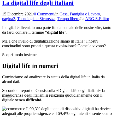
La digital life degli italiani
15 Dicembre 2021
/
0 Commenti
/
in
Casa, Famiglia e Lavoro
,
pagina2
,
Tecnologia e Sicurezza
,
Tempo libero
/
da
ARG.S-Editor
Il digital è diventato una parte fondamentale delle nostre vite, tanto
da farci coniare il termine
“digital life”.
Ma a che livello di digitalizzazione siamo in Italia? I nostri
concittadini sono pronti a questa rivoluzione? Come la vivono?
Scopriamolo insieme.
Digital life in numeri
Cominciamo ad analizzare lo status della digital life in Italia da
alcuni dati.
Secondo il report di Censis sulla «Digital Life degli Italiani» la
maggioranza degli italiani si relaziona quotidianamente con il
digitale
senza difficoltà.
Il 90,3% degli utenti di dispositivi digitali ha device
adeguati alle proprie esigenze e il 69,4% degli utenti si sente sicuro