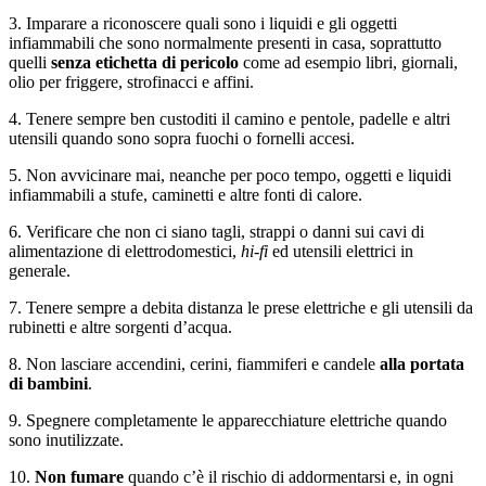
3. Imparare a riconoscere quali sono i liquidi e gli oggetti
infiammabili che sono normalmente presenti in casa, soprattutto
quelli
senza etichetta di pericolo
come ad esempio libri, giornali,
olio per friggere, strofinacci e affini.
4. Tenere sempre ben custoditi il camino e pentole, padelle e altri
utensili quando sono sopra fuochi o fornelli accesi.
5. Non avvicinare mai, neanche per poco tempo, oggetti e liquidi
infiammabili a stufe, caminetti e altre fonti di calore.
6. Verificare che non ci siano tagli, strappi o danni sui cavi di
alimentazione di elettrodomestici,
hi-fi
ed utensili elettrici in
generale.
7. Tenere sempre a debita distanza le prese elettriche e gli utensili da
rubinetti e altre sorgenti d’acqua.
8. Non lasciare accendini, cerini, fiammiferi e candele
alla portata
di bambini
.
9. Spegnere completamente le apparecchiature elettriche quando
sono inutilizzate.
10.
Non fumare
quando c’è il rischio di addormentarsi e, in ogni